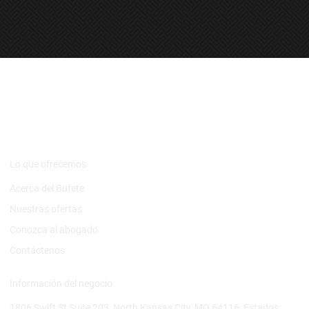
Bufete de
abogado Moore
Ramirez, LLC
Lo que ofrecemos
Acerca del Bufete
Nuestras ofertas
Conozca al abogado
Contáctenos
Información del negocio
1806 Swift St Suite 203, North Kansas City, MO 64116, Estados