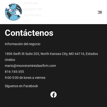
Bufete de
abogado Mo
ore Ramirez,
LLC
Contáctenos
Información del negocio
1806 Swift St Suite 203, North Kansas City, MO 64116, Estados
Unidos
mario@mooreramirezlawfirm.com
816-745-355
9:00-5:00 de lunes a viernes
Síguenos en Facebook